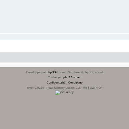
Développé par
phpBB
® Forum Software © phpBB Limited
Traduit par
phpBB-fr.com
Confidentialité
|
Conditions
Time: 0.025s
| Peak Memory Usage: 2.27 Mio | GZIP: Off