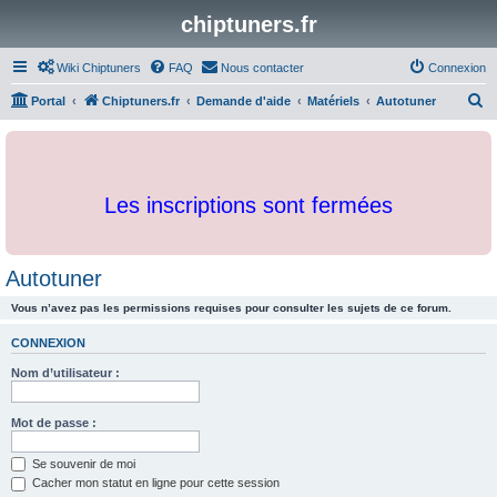
chiptuners.fr
Wiki Chiptuners
FAQ
Nous contacter
Connexion
R
Portal
Chiptuners.fr
Demande d'aide
Matériels
Autotuner
e
c
h
Les inscriptions sont fermées
e
r
c
Autotuner
h
Vous n’avez pas les permissions requises pour consulter les sujets de ce forum.
e
r
CONNEXION
Nom d’utilisateur :
Mot de passe :
Se souvenir de moi
Cacher mon statut en ligne pour cette session