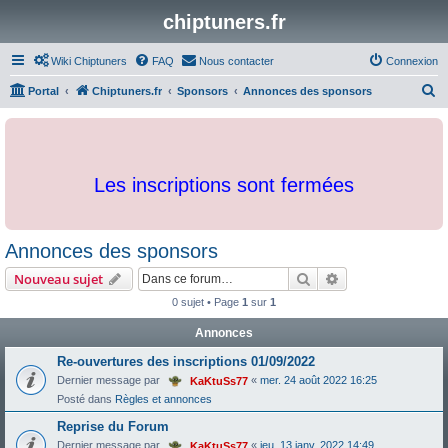
chiptuners.fr
Wiki Chiptuners
FAQ
Nous contacter
Connexion
R
Portal
Chiptuners.fr
Sponsors
Annonces des sponsors
e
c
h
Les inscriptions sont fermées
e
r
c
Annonces des sponsors
h
Rechercher
Recherche avanc
Nouveau sujet
e
0 sujet • Page
1
sur
1
r
Annonces
Re-ouvertures des inscriptions 01/09/2022
Dernier message par
«
mer. 24 août 2022 16:25
KaKtuSs77
Posté dans
Règles et annonces
Reprise du Forum
Dernier message par
«
jeu. 13 janv. 2022 14:49
KaKtuSs77