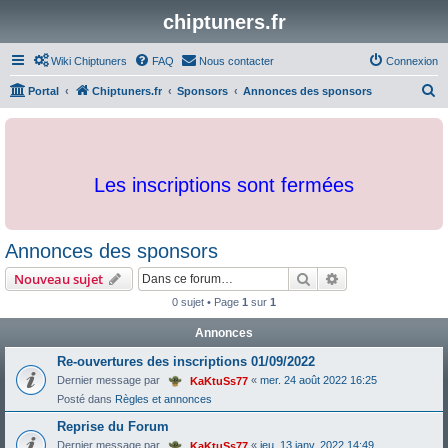
chiptuners.fr
Wiki Chiptuners
FAQ
Nous contacter
Connexion
R
Portal
Chiptuners.fr
Sponsors
Annonces des sponsors
e
c
h
Les inscriptions sont fermées
e
r
c
Annonces des sponsors
h
Rechercher
Recherche avanc
Nouveau sujet
e
0 sujet • Page
1
sur
1
r
Annonces
Re-ouvertures des inscriptions 01/09/2022
Dernier message par
«
mer. 24 août 2022 16:25
KaKtuSs77
Posté dans
Règles et annonces
Reprise du Forum
Dernier message par
«
jeu. 13 janv. 2022 14:49
KaKtuSs77