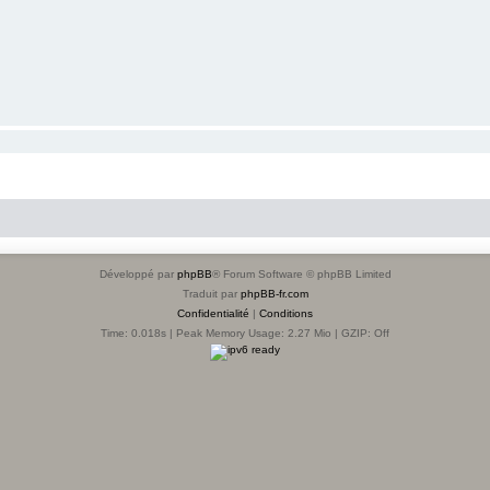
Développé par
phpBB
® Forum Software © phpBB Limited
Traduit par
phpBB-fr.com
Confidentialité
|
Conditions
Time: 0.018s
| Peak Memory Usage: 2.27 Mio | GZIP: Off