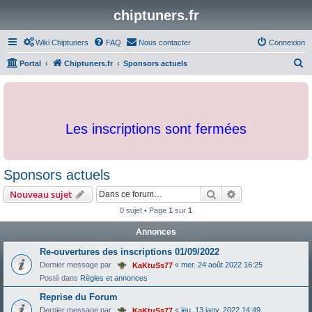
chiptuners.fr
Wiki Chiptuners
FAQ
Nous contacter
Connexion
R
Portal
Chiptuners.fr
Sponsors actuels
e
c
h
Les inscriptions sont fermées
e
r
c
Sponsors actuels
h
Rechercher
Recherche avanc
Nouveau sujet
e
0 sujet • Page
1
sur
1
r
Annonces
Re-ouvertures des inscriptions 01/09/2022
Dernier message par
«
mer. 24 août 2022 16:25
KaKtuSs77
Posté dans
Règles et annonces
Reprise du Forum
Dernier message par
«
jeu. 13 janv. 2022 14:49
KaKtuSs77