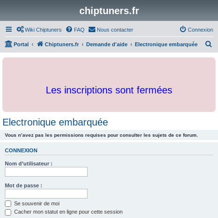
chiptuners.fr
Wiki Chiptuners
FAQ
Nous contacter
Connexion
R
Portal
Chiptuners.fr
Demande d'aide
Electronique embarquée
e
c
h
Les inscriptions sont fermées
e
r
c
Electronique embarquée
h
Vous n’avez pas les permissions requises pour consulter les sujets de ce forum.
e
r
CONNEXION
Nom d’utilisateur :
Mot de passe :
Se souvenir de moi
Cacher mon statut en ligne pour cette session