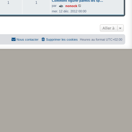
Comment figurer parmis les sp…
1
1
V
par
nonock
o
mer. 12 déc. 2012 00:00
i
r
l
e
d
Aller à
e
r
n
Nous contacter
Supprimer les cookies
Heures au format
UTC+02:00
i
e
r
m
e
s
s
a
g
e