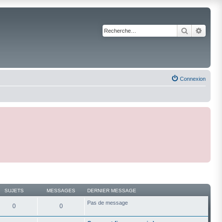
Recherche
Reche
Connexion
SUJETS
MESSAGES
DERNIER MESSAGE
Pas de message
0
0