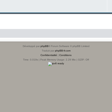
Développé par
phpBB
® Forum Software © phpBB Limited
Traduit par
phpBB-fr.com
Confidentialité
|
Conditions
Time: 0.019s
| Peak Memory Usage: 2.29 Mio | GZIP: Off