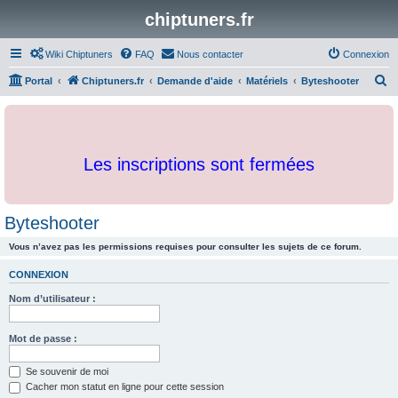
chiptuners.fr
Wiki Chiptuners
FAQ
Nous contacter
Connexion
R
Portal
Chiptuners.fr
Demande d'aide
Matériels
Byteshooter
e
c
h
Les inscriptions sont fermées
e
r
c
Byteshooter
h
Vous n’avez pas les permissions requises pour consulter les sujets de ce forum.
e
r
CONNEXION
Nom d’utilisateur :
Mot de passe :
Se souvenir de moi
Cacher mon statut en ligne pour cette session