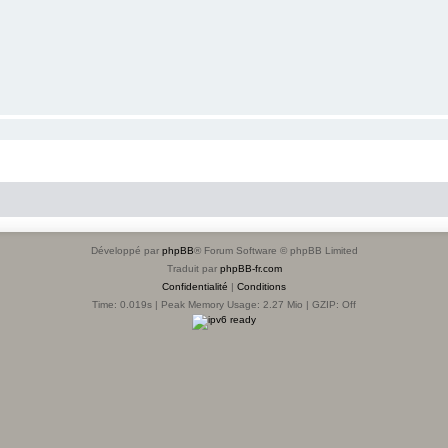
Développé par
phpBB
® Forum Software © phpBB Limited
Traduit par
phpBB-fr.com
Confidentialité
|
Conditions
Time: 0.019s
| Peak Memory Usage: 2.27 Mio | GZIP: Off