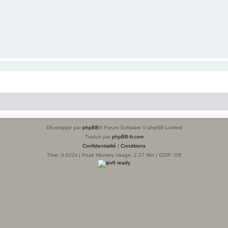
Développé par
phpBB
® Forum Software © phpBB Limited
Traduit par
phpBB-fr.com
Confidentialité
|
Conditions
Time: 0.022s
| Peak Memory Usage: 2.27 Mio | GZIP: Off