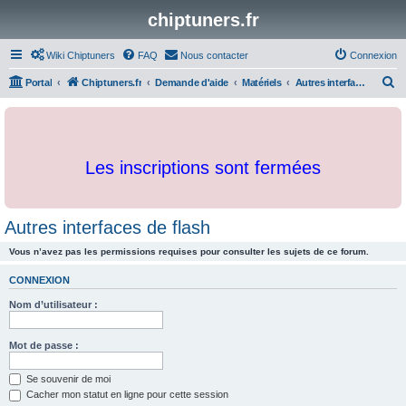
chiptuners.fr
Wiki Chiptuners
FAQ
Nous contacter
Connexion
R
Portal
Chiptuners.fr
Demande d'aide
Matériels
Autres interfaces de flash
e
c
h
Les inscriptions sont fermées
e
r
c
Autres interfaces de flash
h
Vous n’avez pas les permissions requises pour consulter les sujets de ce forum.
e
r
CONNEXION
Nom d’utilisateur :
Mot de passe :
Se souvenir de moi
Cacher mon statut en ligne pour cette session