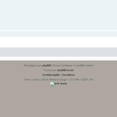
Développé par
phpBB
® Forum Software © phpBB Limited
Traduit par
phpBB-fr.com
Confidentialité
|
Conditions
Time: 0.024s
| Peak Memory Usage: 2.27 Mio | GZIP: Off