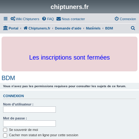
chiptuners.fr
Wiki Chiptuners
FAQ
Nous contacter
Connexion
R
Portal
Chiptuners.fr
Demande d'aide
Matériels
BDM
e
c
h
Les inscriptions sont fermées
e
r
c
BDM
h
Vous n’avez pas les permissions requises pour consulter les sujets de ce forum.
e
r
CONNEXION
Nom d’utilisateur :
Mot de passe :
Se souvenir de moi
Cacher mon statut en ligne pour cette session