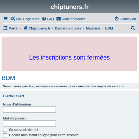
chiptuners.fr
Wiki Chiptuners
FAQ
Nous contacter
Connexion
R
Portal
Chiptuners.fr
Demande d'aide
Matériels
BDM
e
c
h
Les inscriptions sont fermées
e
r
c
BDM
h
Vous n’avez pas les permissions requises pour consulter les sujets de ce forum.
e
r
CONNEXION
Nom d’utilisateur :
Mot de passe :
Se souvenir de moi
Cacher mon statut en ligne pour cette session