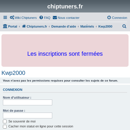
chiptuners.fr
Wiki Chiptuners
FAQ
Nous contacter
Connexion
R
Portal
Chiptuners.fr
Demande d'aide
Matériels
Kwp2000
e
c
h
Les inscriptions sont fermées
e
r
c
Kwp2000
h
Vous n’avez pas les permissions requises pour consulter les sujets de ce forum.
e
r
CONNEXION
Nom d’utilisateur :
Mot de passe :
Se souvenir de moi
Cacher mon statut en ligne pour cette session