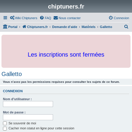
chiptuners.fr
Wiki Chiptuners
FAQ
Nous contacter
Connexion
R
Portal
Chiptuners.fr
Demande d'aide
Matériels
Galletto
e
c
h
Les inscriptions sont fermées
e
r
c
Galletto
h
Vous n’avez pas les permissions requises pour consulter les sujets de ce forum.
e
r
CONNEXION
Nom d’utilisateur :
Mot de passe :
Se souvenir de moi
Cacher mon statut en ligne pour cette session