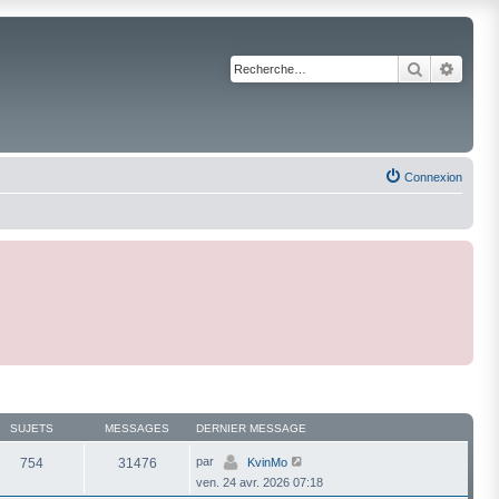
Recherche
Reche
Connexion
SUJETS
MESSAGES
DERNIER MESSAGE
V
par
754
31476
KvinMo
o
ven. 24 avr. 2026 07:18
i