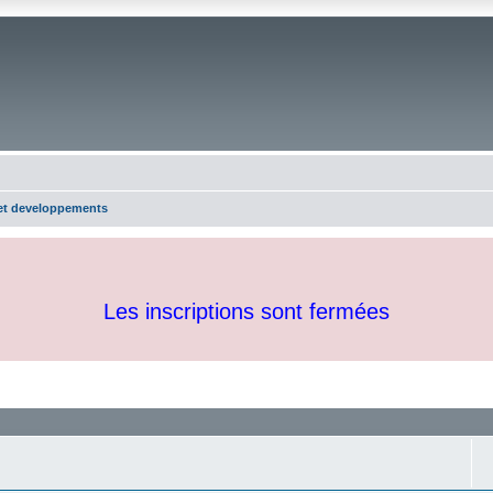
 et developpements
Les inscriptions sont fermées