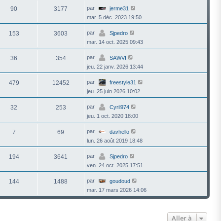
r
l
V
par
90
3177
jerme31
e
o
mar. 5 déc. 2023 19:50
d
i
e
r
r
l
V
par
153
3603
Sjpedro
n
e
o
i
mar. 14 oct. 2025 09:43
d
i
e
e
r
r
r
l
V
par
36
354
SAWVI
m
n
e
o
e
i
jeu. 22 janv. 2026 13:44
d
i
s
e
e
r
s
r
r
l
V
par
479
12452
freestyle31
a
m
n
e
o
g
e
i
jeu. 25 juin 2026 10:02
d
i
e
s
e
e
r
s
r
r
l
V
par
32
253
Cyril974
a
m
n
e
o
g
e
i
jeu. 1 oct. 2020 18:00
d
i
e
s
e
e
r
s
r
r
l
V
par
7
69
davhello
a
m
n
e
o
g
e
i
lun. 26 août 2019 18:48
d
i
e
s
e
e
r
s
r
r
l
V
par
194
3641
Sjpedro
a
m
n
e
o
g
e
i
ven. 24 oct. 2025 17:51
d
i
e
s
e
e
r
s
r
r
l
V
par
144
1488
goudoud
a
m
n
e
o
g
e
i
mar. 17 mars 2026 14:06
d
i
e
s
e
e
r
s
r
r
l
a
m
n
e
g
e
i
d
Aller à
e
s
e