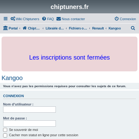
chiptuners.fr
Wiki Chiptuners
FAQ
Nous contacter
Connexion
R
Portal
Chiptuners.fr
Librairie de documents et originaux
Fichiers originaux
Renault
Kangoo
e
c
h
Les inscriptions sont fermées
e
r
c
Kangoo
h
Vous n’avez pas les permissions requises pour consulter les sujets de ce forum.
e
r
CONNEXION
Nom d’utilisateur :
Mot de passe :
Se souvenir de moi
Cacher mon statut en ligne pour cette session