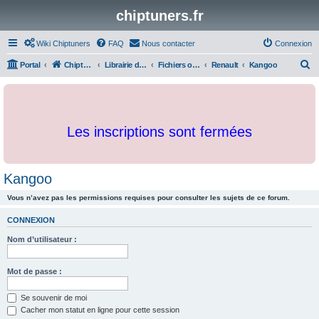
chiptuners.fr
Wiki Chiptuners
FAQ
Nous contacter
Connexion
R
Portal
Chiptuners.fr
Librairie de documents et originaux
Fichiers originaux
Renault
Kangoo
e
c
h
Les inscriptions sont fermées
e
r
c
Kangoo
h
Vous n’avez pas les permissions requises pour consulter les sujets de ce forum.
e
r
CONNEXION
Nom d’utilisateur :
Mot de passe :
Se souvenir de moi
Cacher mon statut en ligne pour cette session