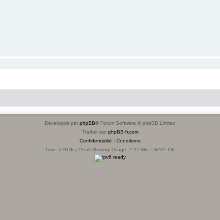
Développé par
phpBB
® Forum Software © phpBB Limited
Traduit par
phpBB-fr.com
Confidentialité
|
Conditions
Time: 0.018s
| Peak Memory Usage: 2.27 Mio | GZIP: Off