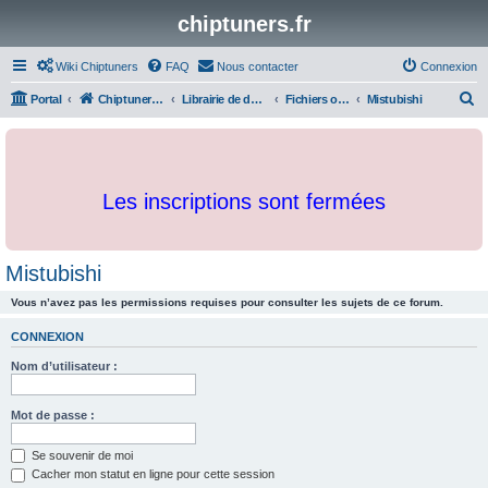
chiptuners.fr
Wiki Chiptuners
FAQ
Nous contacter
Connexion
R
Portal
Chiptuners.fr
Librairie de documents et originaux
Fichiers originaux
Mistubishi
e
c
h
Les inscriptions sont fermées
e
r
c
Mistubishi
h
Vous n’avez pas les permissions requises pour consulter les sujets de ce forum.
e
r
CONNEXION
Nom d’utilisateur :
Mot de passe :
Se souvenir de moi
Cacher mon statut en ligne pour cette session