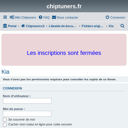
chiptuners.fr
Wiki Chiptuners
FAQ
Nous contacter
Connexion
R
Portal
Chiptuners.fr
Librairie de documents et originaux
Fichiers originaux
Kia
e
c
h
Les inscriptions sont fermées
e
r
c
Kia
h
Vous n’avez pas les permissions requises pour consulter les sujets de ce forum.
e
r
CONNEXION
Nom d’utilisateur :
Mot de passe :
Se souvenir de moi
Cacher mon statut en ligne pour cette session