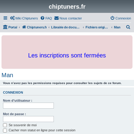
chiptuners.fr
Wiki Chiptuners
FAQ
Nous contacter
Connexion
R
Portal
Chiptuners.fr
Librairie de documents et originaux
Fichiers originaux
Man
e
c
h
Les inscriptions sont fermées
e
r
c
Man
h
Vous n’avez pas les permissions requises pour consulter les sujets de ce forum.
e
r
CONNEXION
Nom d’utilisateur :
Mot de passe :
Se souvenir de moi
Cacher mon statut en ligne pour cette session