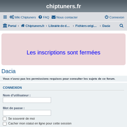
chiptuners.fr
Wiki Chiptuners
FAQ
Nous contacter
Connexion
R
Portal
Chiptuners.fr
Librairie de documents et originaux
Fichiers originaux
Dacia
e
c
h
Les inscriptions sont fermées
e
r
c
Dacia
h
Vous n’avez pas les permissions requises pour consulter les sujets de ce forum.
e
r
CONNEXION
Nom d’utilisateur :
Mot de passe :
Se souvenir de moi
Cacher mon statut en ligne pour cette session