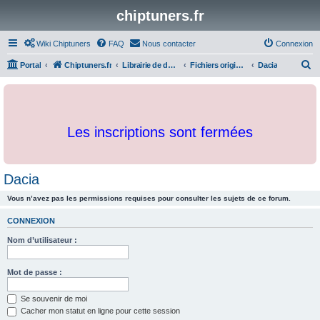
chiptuners.fr
Wiki Chiptuners
FAQ
Nous contacter
Connexion
R
Portal
Chiptuners.fr
Librairie de documents et originaux
Fichiers originaux
Dacia
e
c
h
Les inscriptions sont fermées
e
r
c
Dacia
h
Vous n’avez pas les permissions requises pour consulter les sujets de ce forum.
e
r
CONNEXION
Nom d’utilisateur :
Mot de passe :
Se souvenir de moi
Cacher mon statut en ligne pour cette session