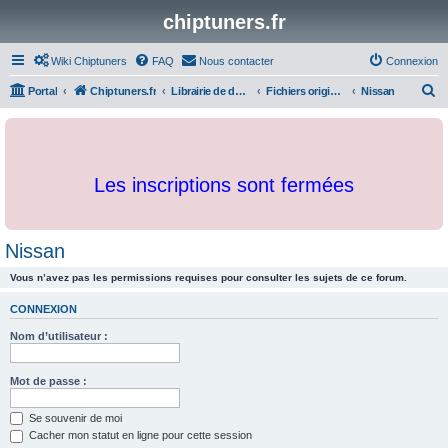
chiptuners.fr
Wiki Chiptuners
FAQ
Nous contacter
Connexion
R
Portal
Chiptuners.fr
Librairie de documents et originaux
Fichiers originaux
Nissan
e
c
h
Les inscriptions sont fermées
e
r
c
Nissan
h
Vous n’avez pas les permissions requises pour consulter les sujets de ce forum.
e
r
CONNEXION
Nom d’utilisateur :
Mot de passe :
Se souvenir de moi
Cacher mon statut en ligne pour cette session