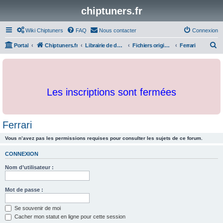
chiptuners.fr
Wiki Chiptuners
FAQ
Nous contacter
Connexion
R
Portal
Chiptuners.fr
Librairie de documents et originaux
Fichiers originaux
Ferrari
e
c
h
Les inscriptions sont fermées
e
r
c
Ferrari
h
Vous n’avez pas les permissions requises pour consulter les sujets de ce forum.
e
r
CONNEXION
Nom d’utilisateur :
Mot de passe :
Se souvenir de moi
Cacher mon statut en ligne pour cette session