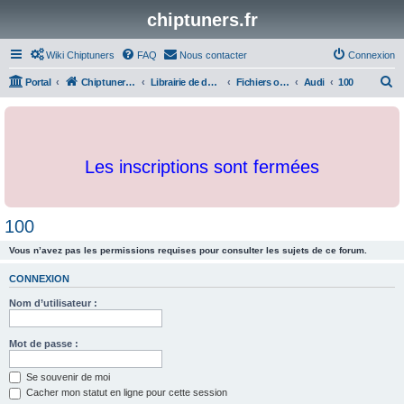
chiptuners.fr
Wiki Chiptuners
FAQ
Nous contacter
Connexion
R
Portal
Chiptuners.fr
Librairie de documents et originaux
Fichiers originaux
Audi
100
e
c
h
Les inscriptions sont fermées
e
r
c
100
h
Vous n’avez pas les permissions requises pour consulter les sujets de ce forum.
e
r
CONNEXION
Nom d’utilisateur :
Mot de passe :
Se souvenir de moi
Cacher mon statut en ligne pour cette session