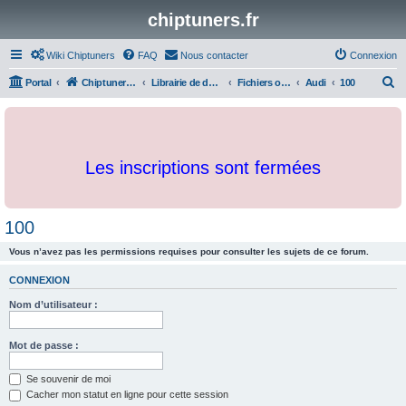
chiptuners.fr
Wiki Chiptuners
FAQ
Nous contacter
Connexion
R
Portal
Chiptuners.fr
Librairie de documents et originaux
Fichiers originaux
Audi
100
e
c
h
Les inscriptions sont fermées
e
r
c
100
h
Vous n’avez pas les permissions requises pour consulter les sujets de ce forum.
e
r
CONNEXION
Nom d’utilisateur :
Mot de passe :
Se souvenir de moi
Cacher mon statut en ligne pour cette session