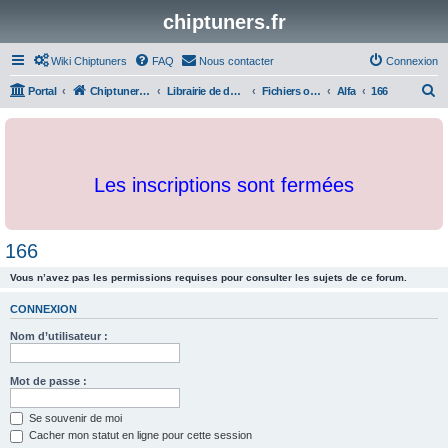
chiptuners.fr
Wiki Chiptuners
FAQ
Nous contacter
Connexion
R
Portal
Chiptuners.fr
Librairie de documents et originaux
Fichiers originaux
Alfa
166
e
c
h
Les inscriptions sont fermées
e
r
c
166
h
Vous n’avez pas les permissions requises pour consulter les sujets de ce forum.
e
r
CONNEXION
Nom d’utilisateur :
Mot de passe :
Se souvenir de moi
Cacher mon statut en ligne pour cette session