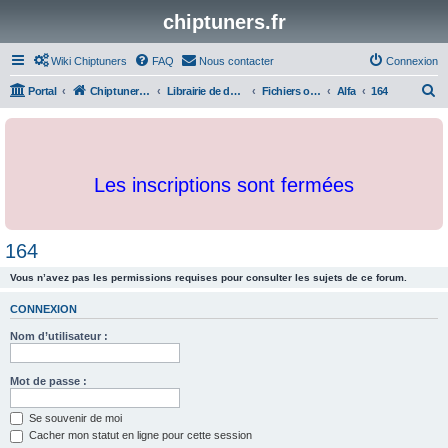
chiptuners.fr
Wiki Chiptuners
FAQ
Nous contacter
Connexion
R
Portal
Chiptuners.fr
Librairie de documents et originaux
Fichiers originaux
Alfa
164
e
c
h
Les inscriptions sont fermées
e
r
c
164
h
Vous n’avez pas les permissions requises pour consulter les sujets de ce forum.
e
r
CONNEXION
Nom d’utilisateur :
Mot de passe :
Se souvenir de moi
Cacher mon statut en ligne pour cette session