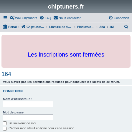
chiptuners.fr
Wiki Chiptuners
FAQ
Nous contacter
Connexion
R
Portal
Chiptuners.fr
Librairie de documents et originaux
Fichiers originaux
Alfa
164
e
c
h
Les inscriptions sont fermées
e
r
c
164
h
Vous n’avez pas les permissions requises pour consulter les sujets de ce forum.
e
r
CONNEXION
Nom d’utilisateur :
Mot de passe :
Se souvenir de moi
Cacher mon statut en ligne pour cette session