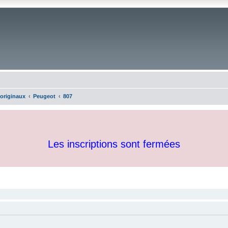
 originaux
Peugeot
807
Les inscriptions sont fermées