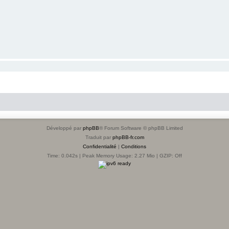
Développé par
phpBB
® Forum Software © phpBB Limited
Traduit par
phpBB-fr.com
Confidentialité
|
Conditions
Time: 0.042s
| Peak Memory Usage: 2.27 Mio | GZIP: Off