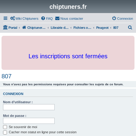
chiptuners.fr
Wiki Chiptuners
FAQ
Nous contacter
Connexion
R
Portal
Chiptuners.fr
Librairie de documents et originaux
Fichiers originaux
Peugeot
807
e
c
h
Les inscriptions sont fermées
e
r
c
807
h
Vous n’avez pas les permissions requises pour consulter les sujets de ce forum.
e
r
CONNEXION
Nom d’utilisateur :
Mot de passe :
Se souvenir de moi
Cacher mon statut en ligne pour cette session