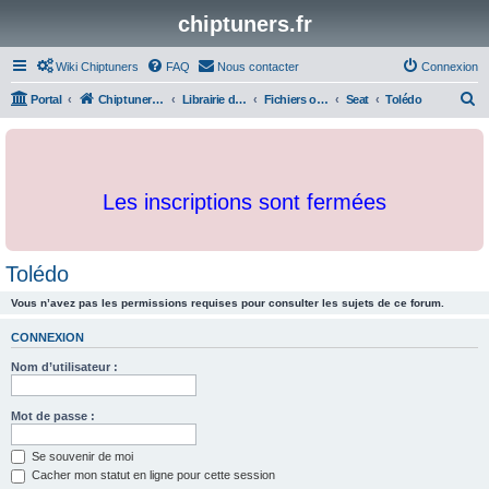
chiptuners.fr
Wiki Chiptuners
FAQ
Nous contacter
Connexion
R
Portal
Chiptuners.fr
Librairie de documents et originaux
Fichiers originaux
Seat
Tolédo
e
c
h
Les inscriptions sont fermées
e
r
c
Tolédo
h
Vous n’avez pas les permissions requises pour consulter les sujets de ce forum.
e
r
CONNEXION
Nom d’utilisateur :
Mot de passe :
Se souvenir de moi
Cacher mon statut en ligne pour cette session