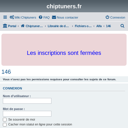
chiptuners.fr
Wiki Chiptuners
FAQ
Nous contacter
Connexion
R
Portal
Chiptuners.fr
Librairie de documents et originaux
Fichiers originaux
Alfa
146
e
c
h
Les inscriptions sont fermées
e
r
c
146
h
Vous n’avez pas les permissions requises pour consulter les sujets de ce forum.
e
r
CONNEXION
Nom d’utilisateur :
Mot de passe :
Se souvenir de moi
Cacher mon statut en ligne pour cette session