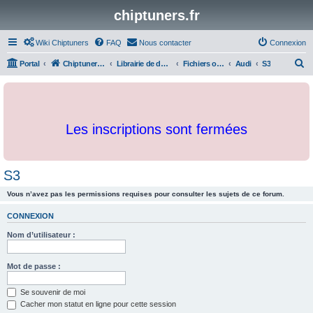
chiptuners.fr
Wiki Chiptuners
FAQ
Nous contacter
Connexion
R
Portal
Chiptuners.fr
Librairie de documents et originaux
Fichiers originaux
Audi
S3
e
c
h
Les inscriptions sont fermées
e
r
c
S3
h
Vous n’avez pas les permissions requises pour consulter les sujets de ce forum.
e
r
CONNEXION
Nom d’utilisateur :
Mot de passe :
Se souvenir de moi
Cacher mon statut en ligne pour cette session