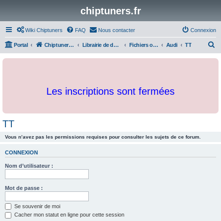
chiptuners.fr
Wiki Chiptuners
FAQ
Nous contacter
Connexion
R
Portal
Chiptuners.fr
Librairie de documents et originaux
Fichiers originaux
Audi
TT
e
c
h
Les inscriptions sont fermées
e
r
c
TT
h
Vous n’avez pas les permissions requises pour consulter les sujets de ce forum.
e
r
CONNEXION
Nom d’utilisateur :
Mot de passe :
Se souvenir de moi
Cacher mon statut en ligne pour cette session