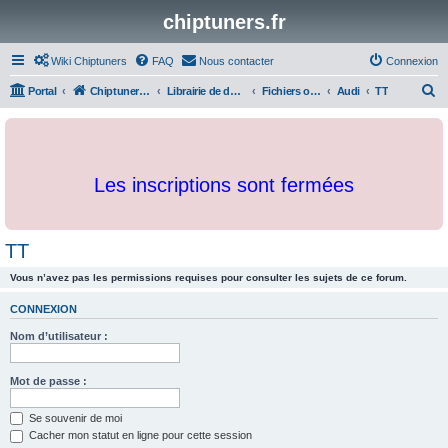
chiptuners.fr
Wiki Chiptuners
FAQ
Nous contacter
Connexion
R
Portal
Chiptuners.fr
Librairie de documents et originaux
Fichiers originaux
Audi
TT
e
c
h
Les inscriptions sont fermées
e
r
c
TT
h
Vous n’avez pas les permissions requises pour consulter les sujets de ce forum.
e
r
CONNEXION
Nom d’utilisateur :
Mot de passe :
Se souvenir de moi
Cacher mon statut en ligne pour cette session