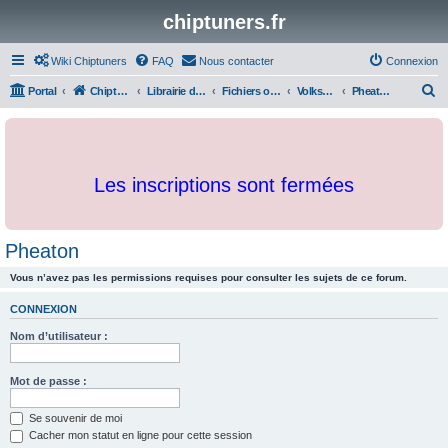
chiptuners.fr
Wiki Chiptuners
FAQ
Nous contacter
Connexion
R
Portal
Chiptuners.fr
Librairie de documents et originaux
Fichiers originaux
Volkswagen
Pheaton
e
c
h
Les inscriptions sont fermées
e
r
c
Pheaton
h
Vous n’avez pas les permissions requises pour consulter les sujets de ce forum.
e
r
CONNEXION
Nom d’utilisateur :
Mot de passe :
Se souvenir de moi
Cacher mon statut en ligne pour cette session