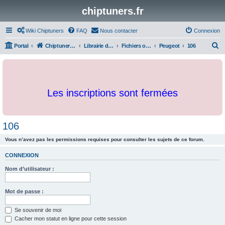
chiptuners.fr
Wiki Chiptuners
FAQ
Nous contacter
Connexion
R
Portal
Chiptuners.fr
Librairie de documents et originaux
Fichiers originaux
Peugeot
106
e
c
h
Les inscriptions sont fermées
e
r
c
106
h
Vous n’avez pas les permissions requises pour consulter les sujets de ce forum.
e
r
CONNEXION
Nom d’utilisateur :
Mot de passe :
Se souvenir de moi
Cacher mon statut en ligne pour cette session