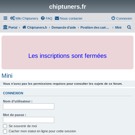
chiptuners.fr
Wiki Chiptuners
FAQ
Nous contacter
Connexion
R
Portal
Chiptuners.fr
Demande d'aide
Position des cartographies et developpements
Mini
e
c
h
Les inscriptions sont fermées
e
r
c
Mini
h
Vous n’avez pas les permissions requises pour consulter les sujets de ce forum.
e
r
CONNEXION
Nom d’utilisateur :
Mot de passe :
Se souvenir de moi
Cacher mon statut en ligne pour cette session