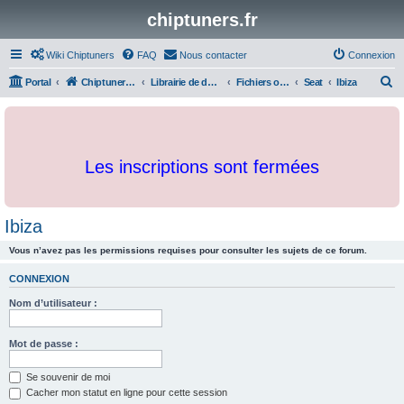
chiptuners.fr
Wiki Chiptuners
FAQ
Nous contacter
Connexion
R
Portal
Chiptuners.fr
Librairie de documents et originaux
Fichiers originaux
Seat
Ibiza
e
c
h
Les inscriptions sont fermées
e
r
c
Ibiza
h
Vous n’avez pas les permissions requises pour consulter les sujets de ce forum.
e
r
CONNEXION
Nom d’utilisateur :
Mot de passe :
Se souvenir de moi
Cacher mon statut en ligne pour cette session