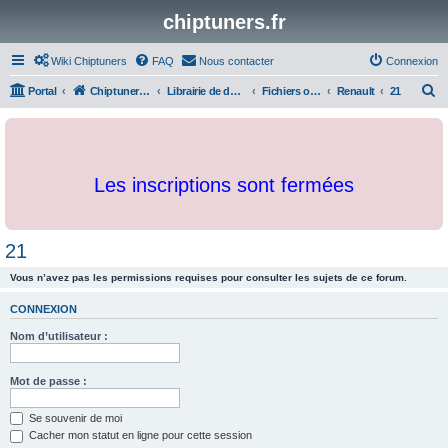
chiptuners.fr
Wiki Chiptuners
FAQ
Nous contacter
Connexion
R
Portal
Chiptuners.fr
Librairie de documents et originaux
Fichiers originaux
Renault
21
e
c
h
Les inscriptions sont fermées
e
r
c
21
h
Vous n’avez pas les permissions requises pour consulter les sujets de ce forum.
e
r
CONNEXION
Nom d’utilisateur :
Mot de passe :
Se souvenir de moi
Cacher mon statut en ligne pour cette session