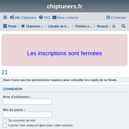
chiptuners.fr
Wiki Chiptuners
FAQ
Nous contacter
Connexion
R
Portal
Chiptuners.fr
Librairie de documents et originaux
Fichiers originaux
Renault
21
e
c
h
Les inscriptions sont fermées
e
r
c
21
h
Vous n’avez pas les permissions requises pour consulter les sujets de ce forum.
e
r
CONNEXION
Nom d’utilisateur :
Mot de passe :
Se souvenir de moi
Cacher mon statut en ligne pour cette session