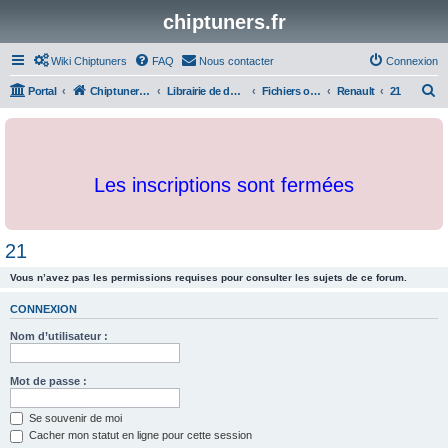
chiptuners.fr
Wiki Chiptuners
FAQ
Nous contacter
Connexion
R
Portal
Chiptuners.fr
Librairie de documents et originaux
Fichiers originaux
Renault
21
e
c
h
Les inscriptions sont fermées
e
r
c
21
h
Vous n’avez pas les permissions requises pour consulter les sujets de ce forum.
e
r
CONNEXION
Nom d’utilisateur :
Mot de passe :
Se souvenir de moi
Cacher mon statut en ligne pour cette session