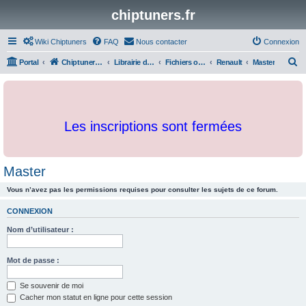
chiptuners.fr
Wiki Chiptuners
FAQ
Nous contacter
Connexion
R
Portal
Chiptuners.fr
Librairie de documents et originaux
Fichiers originaux
Renault
Master
e
c
h
Les inscriptions sont fermées
e
r
c
Master
h
Vous n’avez pas les permissions requises pour consulter les sujets de ce forum.
e
r
CONNEXION
Nom d’utilisateur :
Mot de passe :
Se souvenir de moi
Cacher mon statut en ligne pour cette session