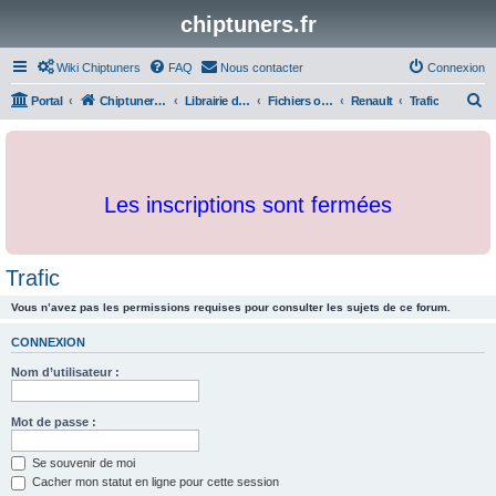
chiptuners.fr
Wiki Chiptuners
FAQ
Nous contacter
Connexion
R
Portal
Chiptuners.fr
Librairie de documents et originaux
Fichiers originaux
Renault
Trafic
e
c
h
Les inscriptions sont fermées
e
r
c
Trafic
h
Vous n’avez pas les permissions requises pour consulter les sujets de ce forum.
e
r
CONNEXION
Nom d’utilisateur :
Mot de passe :
Se souvenir de moi
Cacher mon statut en ligne pour cette session