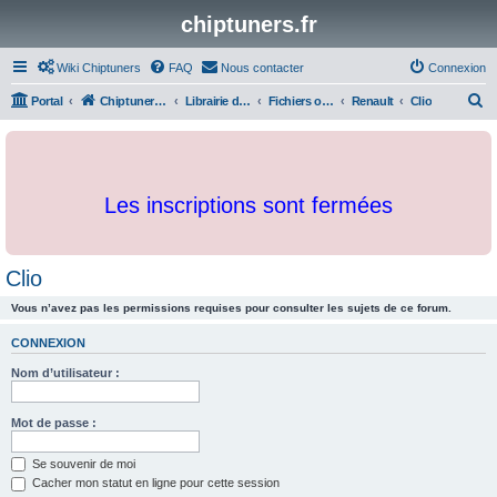
chiptuners.fr
Wiki Chiptuners
FAQ
Nous contacter
Connexion
R
Portal
Chiptuners.fr
Librairie de documents et originaux
Fichiers originaux
Renault
Clio
e
c
h
Les inscriptions sont fermées
e
r
c
Clio
h
Vous n’avez pas les permissions requises pour consulter les sujets de ce forum.
e
r
CONNEXION
Nom d’utilisateur :
Mot de passe :
Se souvenir de moi
Cacher mon statut en ligne pour cette session